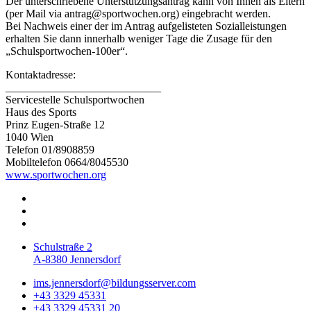
Der unterschriebene Unterstützungsantrag kann von Ihnen als Eltern
(per Mail via antrag@sportwochen.org) eingebracht werden.
Bei Nachweis einer der im Antrag aufgelisteten Sozialleistungen
erhalten Sie dann innerhalb weniger Tage die Zusage für den
„Schulsportwochen-100er“.
Kontaktadresse:
____________________________
Servicestelle Schulsportwochen
Haus des Sports
Prinz Eugen-Straße 12
1040 Wien
Telefon 01/8908859
Mobiltelefon 0664/8045530
www.sportwochen.org
Schulstraße 2
A-8380 Jennersdorf
ims.jennersdorf@bildungsserver.com
+43 3329 45331
+43 3329 45331 20