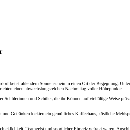
r
dorf bei strahlendem Sonnenschein in einen Ort der Begegnung, Unte
erlebten einen abwechslungsreichen Nachmittag voller Höhepunkte.
 Schülerinnen und Schüler, die ihr Können auf vielfältige Weise präs
n und Getränken lockten ein gemütliches Kaffeehaus, köstliche Mehls
cklichkeit, Teamgeist und sportlicher Ehrgeiz gefragt waren. Anschli