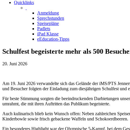
Quicklinks
Anmeldung
Sprechstunden
Speisepläne
Padlets
iPad Klasse
eEducation-Tipps
Schulfest begeisterte mehr als 500 Besuche
20. Juni 2026
Am 19. Juni 2026 verwandelte sich das Gelände der iMS/PTS Jenners
und Besucher folgten der Einladung zum diesjährigen Schulfest und 
Für beste Stimmung sorgten die beeindruckenden Darbietungen unserer
umrahmt, die mit ihren Auftritten das Publikum begeisterte.
Auch kulinarisch blieb kein Wunsch offen: Neben zahlreichen Speise
Kinderbowle sowie frisch gebackene Waffeln und Schokoerdbeeren.
Ein besonderes Highlight war der Olympische 5-Kampf, bei dem Geschi