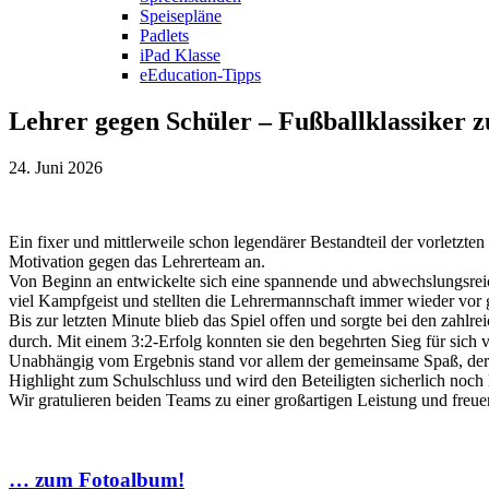
Speisepläne
Padlets
iPad Klasse
eEducation-Tipps
Lehrer gegen Schüler – Fußballklassiker 
24. Juni 2026
Ein fixer und mittlerweile schon legendärer Bestandteil der vorletzte
Motivation gegen das Lehrerteam an.
Von Beginn an entwickelte sich eine spannende und abwechslungsreic
viel Kampfgeist und stellten die Lehrermannschaft immer wieder vor
Bis zur letzten Minute blieb das Spiel offen und sorgte bei den zahl
durch. Mit einem 3:2-Erfolg konnten sie den begehrten Sieg für sich 
Unabhängig vom Ergebnis stand vor allem der gemeinsame Spaß, der sp
Highlight zum Schulschluss und wird den Beteiligten sicherlich noch 
Wir gratulieren beiden Teams zu einer großartigen Leistung und freue
… zum Fotoalbum!