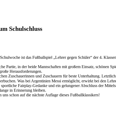
zum Schulschluss
n Schulwoche ist das Fußballspiel „Lehrer gegen Schüler“ der 4. Klasse
he Partie, in der beide Mannschaften mit großem Einsatz, schönen Spi
 große Herausforderungen.
reichen Zuschauerinnen und Zuschauern für beste Unterhaltung. Letztlic
verbuchen. Was bei Argentinien Messi ermöglicht, erwirkt bei den Lehre
ortliche Fairplay-Gedanke und ein gelungener Abschluss der Mittelsch
lange in Erinnerung bleiben.
n uns schon auf die nächste Auflage dieses Fußballklassikers!