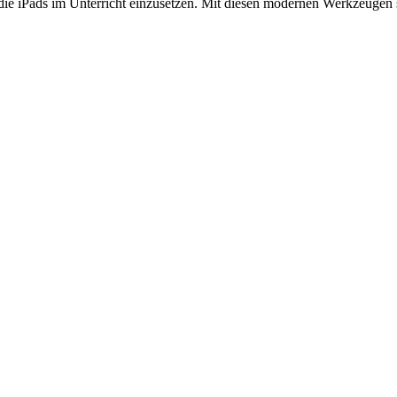
die iPads im Unterricht einzusetzen. Mit diesen modernen Werkzeugen si