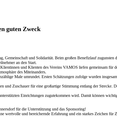
den guten Zweck
ng, Gemeinschaft und Solidarität. Beim großen Benefizlauf zugunste
lnehmer an den Start.
ie Klientinnen und Klienten des Vereins VAMOS liefen gemeinsam für 
tmosphäre des Miteinanders.
nzählige Male umrundet. Ersten Schätzungen zufolge wurden insgesamt
n und Zuschauer für eine großartige Stimmung entlang der Strecke. Der
den unterstützten Einrichtungen zugutekommen wird. Damit können wic
nersdorf für die Unterstützung und das Sponsoring!
ine wertvolle und bereichernde Erfahrung und ein starkes Zeichen für